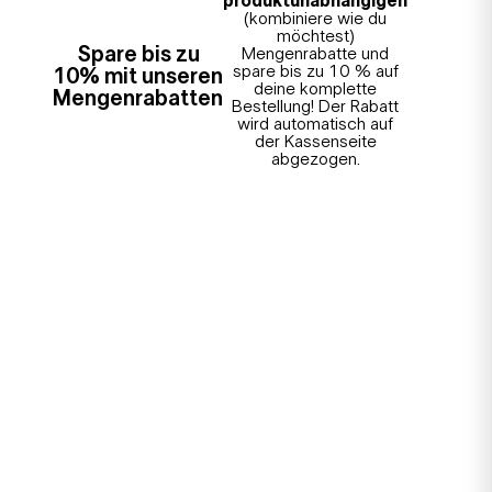
produktunabhängigen
(kombiniere wie du
möchtest)
Spare bis zu
Mengenrabatte und
spare bis zu 10 % auf
10% mit unseren
deine komplette
Mengenrabatten
Bestellung! Der Rabatt
wird automatisch auf
der Kassenseite
abgezogen.
×
Kundenkonto
Willkommen zurück!
Melde dich an, um auf dein Konto zuzugreifen.
Passwort