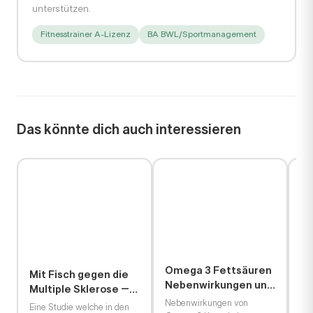
unterstützen.
Fitnesstrainer A-Lizenz
BA BWL/Sportmanagement
Das könnte dich auch interessieren
Mit Fisch gegen die
Multiple Sklerose –
Studie bestätigt
Eine Studie welche in den
positive Effekte
Jahren 2003-2006
durchgeführt wurde kommt
zu dem…
Omega 3 Fettsäuren
Di
Nebenwirkungen und
Om
Wechselwirkungen
Nebenwirkungen von
Om