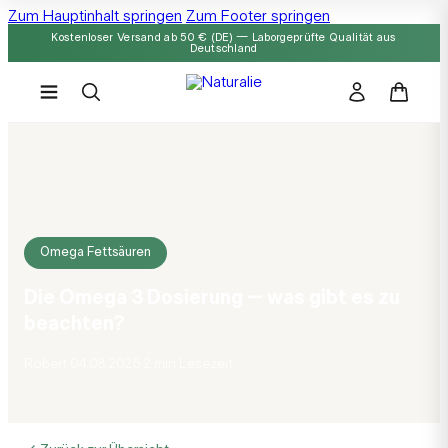
Zum Hauptinhalt springen
Zum Footer springen
Kostenloser Versand ab 50 € (DE) — Laborgeprüfte Qualität aus
Deutschland
Omega Fettsäuren
Die Omega 3 Dosierung – was gibt es zu
beachten?
Robert
·
04.08.2025
·
2 min Lesezeit